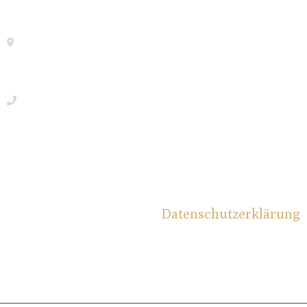
Spree-Kinder gGmbH
An der Wuhlheide 232 b, 12459 Berlin
www.spree-kinder.de
030 24 53 72 09
Träger
Impressum
Datenschutzerklärung